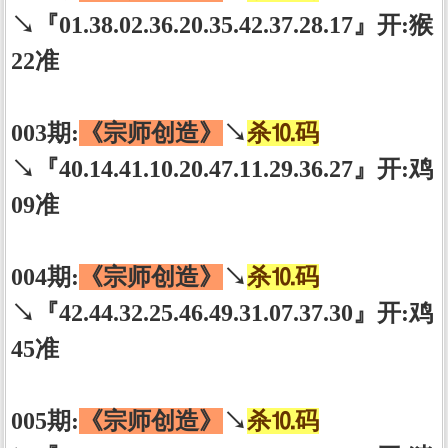
↘『01.38.02.36.20.35.42.37.28.17』开:猴
22准
003期:
《宗师创造》
↘
杀⒑码
↘『40.14.41.10.20.47.11.29.36.27』开:鸡
09准
004期:
《宗师创造》
↘
杀⒑码
↘『42.44.32.25.46.49.31.07.37.30』开:鸡
45准
005期:
《宗师创造》
↘
杀⒑码