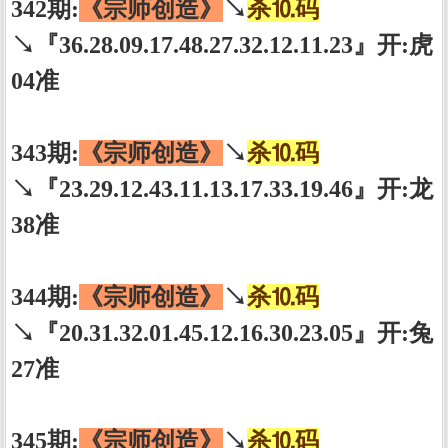
342期:
《宗师创造》
↘
杀⒑码
↘『36.28.09.17.48.27.32.12.11.23』开:虎
04准
343期:
《宗师创造》
↘
杀⒑码
↘『23.29.12.43.11.13.17.33.19.46』开:龙
38准
344期:
《宗师创造》
↘
杀⒑码
↘『20.31.32.01.45.12.16.30.23.05』开:兔
27准
345期:
《宗师创造》
↘
杀⒑码