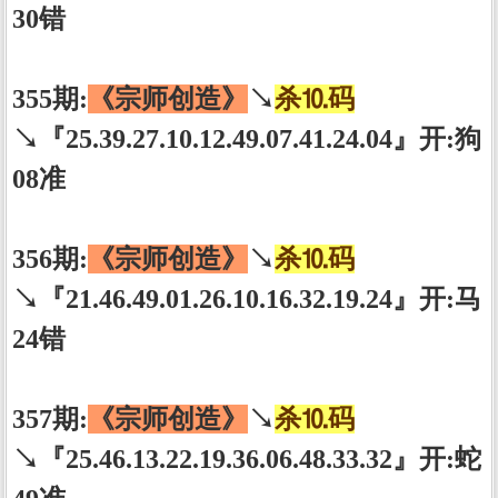
30错
355期:
《宗师创造》
↘
杀⒑码
↘『25.39.27.10.12.49.07.41.24.04』开:狗
08准
356期:
《宗师创造》
↘
杀⒑码
↘『21.46.49.01.26.10.16.32.19.24』开:马
24错
357期:
《宗师创造》
↘
杀⒑码
↘『25.46.13.22.19.36.06.48.33.32』开:蛇