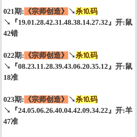
021期:
《宗师创造》
↘
杀⒑码
↘『19.01.28.42.31.48.38.14.27.32』开:鼠
42错
022期:
《宗师创造》
↘
杀⒑码
↘『08.23.11.28.39.43.06.20.35.12』开:鼠
18准
023期:
《宗师创造》
↘
杀⒑码
↘『24.05.06.26.40.04.42.09.34.22』开:羊
47准