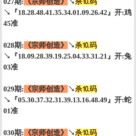
027期:
《宗师创造》
↘
杀⒑码
↘『18.28.48.41.35.34.01.09.26.42』开:鸡
45准
028期:
《宗师创造》
↘
杀⒑码
↘『18.09.28.39.19.25.04.33.31.21』开:兔
03准
029期:
《宗师创造》
↘
杀⒑码
↘『05.30.37.32.31.39.13.16.48.49』开:蛇
01准
030期:
《宗师创造》
↘
杀⒑码