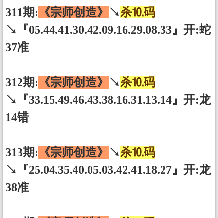
311期:
《宗师创造》
↘
杀⒑码
↘『05.44.41.30.42.09.16.29.08.33』开:蛇
37准
312期:
《宗师创造》
↘
杀⒑码
↘『33.15.49.46.43.38.16.31.13.14』开:龙
14错
313期:
《宗师创造》
↘
杀⒑码
↘『25.04.35.40.05.03.42.41.18.27』开:龙
38准