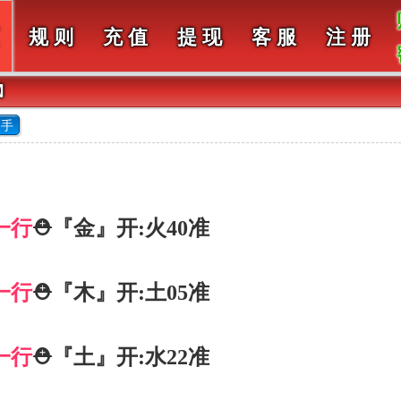
规 则
充 值
提 现
客 服
注 册
开】
高手
一行
⛑『金』开:火40准
一行
⛑『木』开:土05准
一行
⛑『土』开:水22准