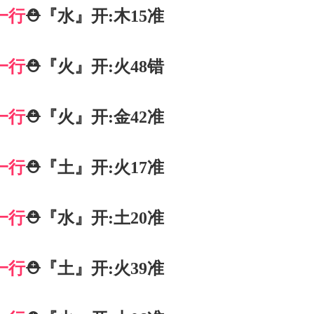
一行
⛑『水』开:木15准
一行
⛑『火』开:火48错
一行
⛑『火』开:金42准
一行
⛑『土』开:火17准
一行
⛑『水』开:土20准
一行
⛑『土』开:火39准