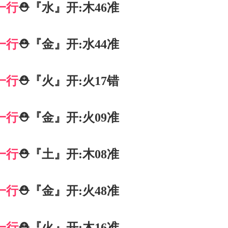
一行
⛑『水』开:木46准
一行
⛑『金』开:水44准
一行
⛑『火』开:火17错
一行
⛑『金』开:火09准
一行
⛑『土』开:木08准
一行
⛑『金』开:火48准
一行
⛑『火』开:木16准