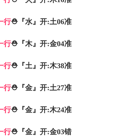
一行
⛑『水』开:土06准
一行
⛑『木』开:金04准
一行
⛑『土』开:木38准
一行
⛑『金』开:土27准
一行
⛑『金』开:木24准
一行
⛑『金』开:金03错