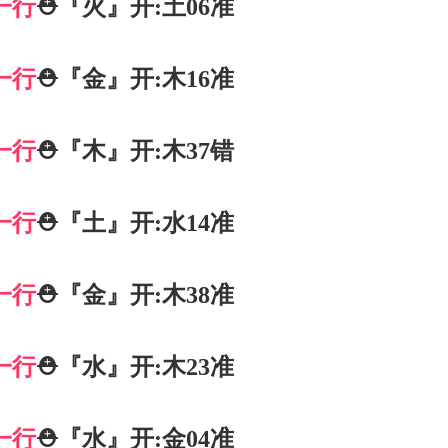
一行
⛑『火』开:土06准
一行
⛑『金』开:木16准
一行
⛑『木』开:木37错
一行
⛑『土』开:水14准
一行
⛑『金』开:木38准
一行
⛑『水』开:木23准
一行
⛑『水』开:金04准