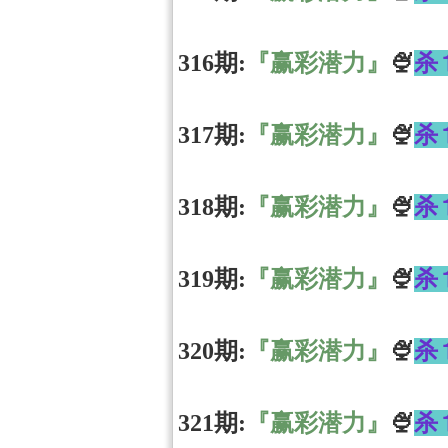
316期:
『赢彩潜力』
🍨
杀
317期:
『赢彩潜力』
🍨
杀
318期:
『赢彩潜力』
🍨
杀
319期:
『赢彩潜力』
🍨
杀
320期:
『赢彩潜力』
🍨
杀
321期:
『赢彩潜力』
🍨
杀