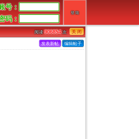
账号：
密码：
关 闭
906854
阅读
次
发表新帖
编辑帖子