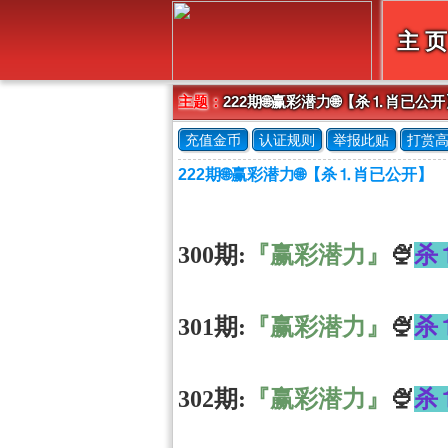
主 页
主题：
222期🌐赢彩潜力🌐【杀⒈肖已公
充值金币
认证规则
举报此贴
打赏
222期🌐赢彩潜力🌐【杀⒈肖已公开】
300期:
『赢彩潜力』
🍨
杀
301期:
『赢彩潜力』
🍨
杀
302期:
『赢彩潜力』
🍨
杀