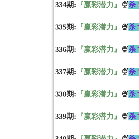
334期:
『赢彩潜力』
🍨
杀
335期:
『赢彩潜力』
🍨
杀
336期:
『赢彩潜力』
🍨
杀
337期:
『赢彩潜力』
🍨
杀
338期:
『赢彩潜力』
🍨
杀
339期:
『赢彩潜力』
🍨
杀
340期:
『赢彩潜力』
🍨
杀