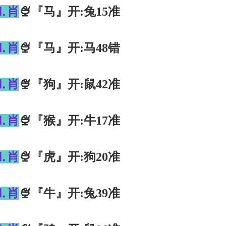
⒈肖
🍨『马』开:兔15准
⒈肖
🍨『马』开:马48错
⒈肖
🍨『狗』开:鼠42准
⒈肖
🍨『猴』开:牛17准
⒈肖
🍨『虎』开:狗20准
⒈肖
🍨『牛』开:兔39准