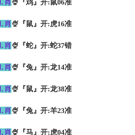
⒈肖
🍨『鸡』开:鼠06准
⒈肖
🍨『鼠』开:虎16准
⒈肖
🍨『蛇』开:蛇37错
⒈肖
🍨『兔』开:龙14准
⒈肖
🍨『鼠』开:龙38准
⒈肖
🍨『兔』开:羊23准
⒈肖
🍨『马』开:虎04准